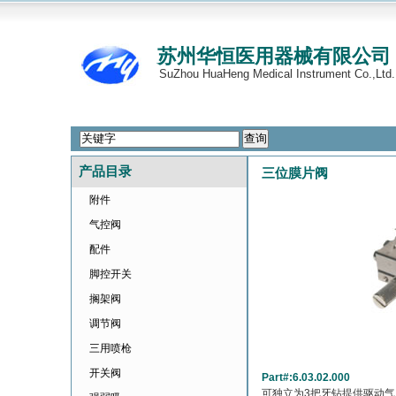
苏州华恒医用器械有限公司
SuZhou HuaHeng Medical Instrument Co.,Ltd.
产品目录
三位膜片阀
附件
气控阀
配件
脚控开关
搁架阀
调节阀
三用喷枪
开关阀
Part#:6.03.02.000
可独立为3把牙钻提供驱动